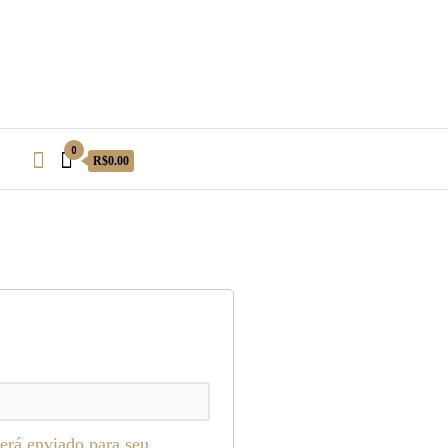
0
R$0.00
erá enviado para seu