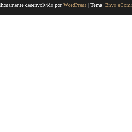
lhosamente desenvolvido por
WordPress
|
Tema:
Envo eCom