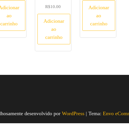
R$
10.00
Adicionar
Adicionar
ao
ao
Adicionar
carrinho
carrinho
ao
carrinho
lhosamente desenvolvido por
WordPress
|
Tema:
Envo eCom