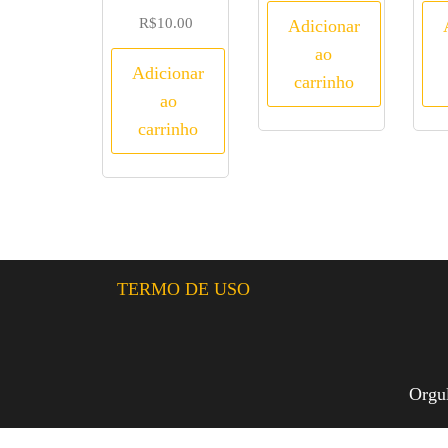
R$
10.00
Adicionar
ao
Adicionar
carrinho
ao
carrinho
TERMO DE USO
Orgu