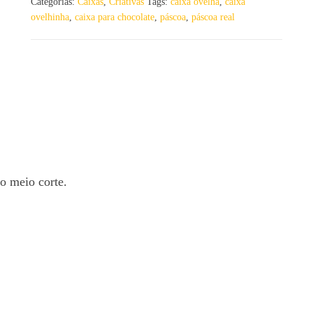
Categorias:
Caixas
,
Criativas
Tags:
caixa ovelha
,
caixa
ovelhinha
,
caixa para chocolate
,
páscoa
,
páscoa real
o meio corte.