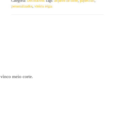
Categoria:
Decorativos
Tags:
arquivo de corte
,
papercraft
,
personalizados
,
vitória régia
 vinco meio corte.