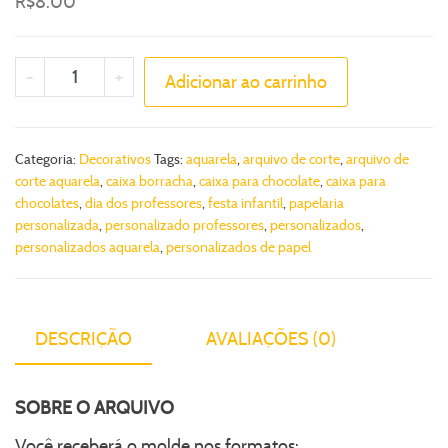
R$
8.00
-
+
Adicionar ao carrinho
Categoria:
Decorativos
Tags:
aquarela
,
arquivo de corte
,
arquivo de
corte aquarela
,
caixa borracha
,
caixa para chocolate
,
caixa para
chocolates
,
dia dos professores
,
festa infantil
,
papelaria
personalizada
,
personalizado professores
,
personalizados
,
personalizados aquarela
,
personalizados de papel
DESCRIÇÃO
AVALIAÇÕES (0)
SOBRE O ARQUIVO
Você receberá o molde nos formatos: