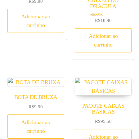
CAIXÃO DO
R$
9.90
DRÁCULA
Adicionar ao
R$
10.90
Avaliação
carrinho
5.00
de 5
Adicionar ao
carrinho
BOTA DE BRUXA
PACOTE CAIXAS
R$
9.90
BÁSICAS
R$
95.50
Adicionar ao
carrinho
Adicionar ao