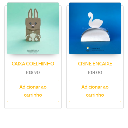
CAIXA COELHINHO
CISNE ENCAIXE
R$
8.90
R$
4.00
Adicionar ao
Adicionar ao
carrinho
carrinho