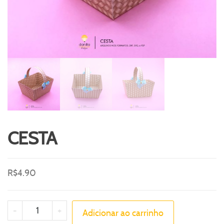
CESTA
R$
4.90
-
+
Adicionar ao carrinho