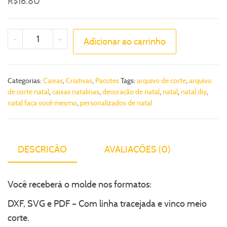
R$
16.80
-
+
Adicionar ao carrinho
Categorias:
Caixas
,
Criativas
,
Pacotes
Tags:
arquivo de corte
,
arquivo
de corte natal
,
caixas natalinas
,
decoração de natal
,
natal
,
natal diy
,
natal faça você mesmo
,
personalizados de natal
DESCRIÇÃO
AVALIAÇÕES (0)
Você receberá o molde nos formatos:
DXF, SVG e PDF – Com linha tracejada e vinco meio
corte.