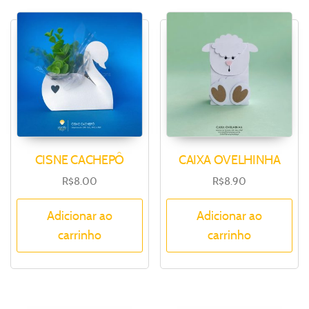
CISNE CACHEPÔ
CAIXA OVELHINHA
R$
8.00
R$
8.90
Adicionar ao
Adicionar ao
carrinho
carrinho